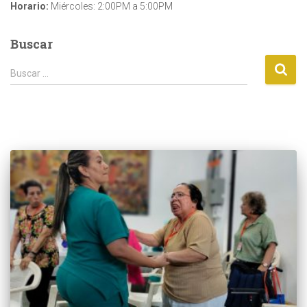
Horario:
Miércoles: 2:00PM a 5:00PM
Buscar
B
Buscar …
u
s
c
a
r
: