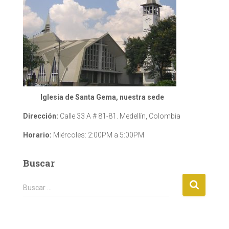
Iglesia de Santa Gema, nuestra sede
Dirección:
Calle 33 A # 81-81. Medellín, Colombia
Horario:
Miércoles: 2:00PM a 5:00PM
Buscar
B
Buscar …
u
s
c
a