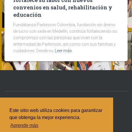
fortalece su labor con nuevos
convenios en salud, rehabilitación y
educación
Fundalianza Parkinson Colombia, fundación sin ánimo
de lucro con sede en Medellín, continúa fortaleciendo su
compromiso con las personas que viven con la
enfermedad de Parkinson, así como con sus familias y
cuidadores. Desde su
Leer más
NOSOTROS
¡ÚNETE!
¡MUCHAS GRACIAS!
Este sitio web utiliza cookies para garantizar
que obtenga la mejor experiencia.
TRANSPARENCIA
POLÍTICA DE PRIVACIDAD
Aprende más