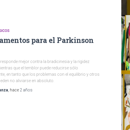
GICOS
amentos para el Parkinson
responde mejor contra la bradicinesia y la rigidez
entras que el temblor puede reducirse sólo
e, en tanto que los problemas con el equilibrio y otros
den no aliviarse en absoluto.
anza
, hace
2 años