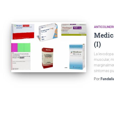
ANTICOLINER
Medic
(I)
La levodopa 
muscular, mi
marginalment
síntomas pue
Por
Fundali